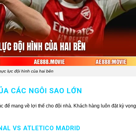
hực lực đội hình của hai bên
ỦA CÁC NGÔI SAO LỚN
úc để mang về lợi thế cho đội nhà. Khách hàng luôn đặt kỳ vọn
AL VS ATLETICO MADRID