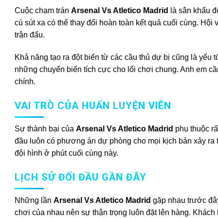
Cuộc chạm trán
Arsenal Vs Atletico Madrid
là sân khấu đ
cú sút xa có thể thay đổi hoàn toàn kết quả cuối cùng. Hộ
trận đấu.
Khả năng tạo ra đột biến từ các cầu thủ dự bị cũng là yếu 
những chuyển biến tích cực cho lối chơi chung. Anh em cầ
chính.
VAI TRÒ CỦA HUẤN LUYỆN VIÊN
Sự thành bại của
Arsenal Vs Atletico Madrid
phụ thuộc rấ
đầu luôn có phương án dự phòng cho mọi kịch bản xảy ra t
đội hình ở phút cuối cùng này.
LỊCH SỬ ĐỐI ĐẦU GẦN ĐÂY
Những lần
Arsenal Vs Atletico Madrid
gặp nhau trước đây 
chơi của nhau nên sự thận trọng luôn đặt lên hàng. Khách 