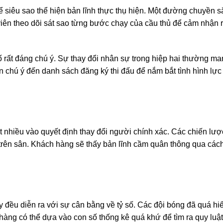
ể siêu sao thể hiện bản lĩnh thực thụ hiện. Một đường chuyền 
i viên theo dõi sát sao từng bước chạy của cầu thủ để cảm nhận 
tố rất đáng chú ý. Sự thay đổi nhân sự trong hiệp hai thường ma
n chú ý đến danh sách đăng ký thi đấu để nắm bắt tình hình lự
t nhiều vào quyết định thay đổi người chính xác. Các chiến lượ
rên sân. Khách hàng sẽ thấy bản lĩnh cầm quân thông qua cách
đều diễn ra với sự cân bằng về tỷ số. Các đội bóng đã quá hiểu
hàng có thể dựa vào con số thống kê quá khứ để tìm ra quy luật