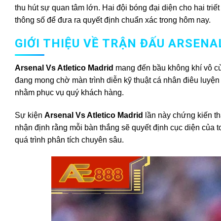
thu hút sự quan tâm lớn. Hai đội bóng đại diện cho hai triế
thông số để đưa ra quyết định chuẩn xác trong hôm nay.
GIỚI THIỆU VỀ TRẬN ĐẤU ARSENA
Arsenal Vs Atletico Madrid
mang đến bầu không khí vô cù
đang mong chờ màn trình diễn kỹ thuật cá nhân điêu luyện 
nhằm phục vụ quý khách hàng.
Sự kiện
Arsenal Vs Atletico Madrid
lần này chứng kiến th
nhận định rằng mỗi bàn thắng sẽ quyết định cục diện của toà
quá trình phân tích chuyên sâu.