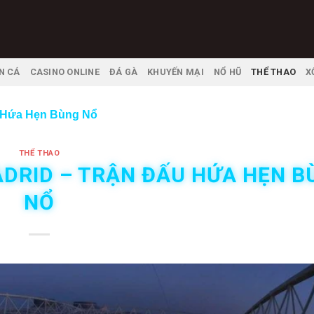
N CÁ
CASINO ONLINE
ĐÁ GÀ
KHUYẾN MẠI
NỔ HŨ
THỂ THAO
X
ấu Hứa Hẹn Bùng Nổ
THỂ THAO
ADRID – TRẬN ĐẤU HỨA HẸN B
NỔ