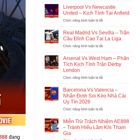
Germain
Vs
–
Liverpool Vs Newcastle
Atletico
Trận
United – Kịch Tính Tại Anfield
Madrid
Cầu
ở
Chức năng bình luận bị tắt
–
Đỉnh
Liverpool
Trận
Cao
Vs
Đấu
Real Madrid Vs Sevilla – Trận
Newcastle
Hứa
Cầu Đỉnh Cao Tại La Liga
United
Hẹn
ở
Chức năng bình luận bị tắt
–
Bùng
Real
Kịch
Nổ
Madrid
Tính
Arsenal Vs West Ham – Phân
Vs
Tại
Tích Kịch Tính Trận Derby
Sevilla
Anfield
London
–
ở
Chức năng bình luận bị tắt
Trận
Arsenal
Cầu
Vs
Đỉnh
Barcelona Vs Valencia –
West
Cao
Nhận Định Soi Kèo Nhà Cái
Ham
Tại
Uy Tín 2026
–
La
ở
Chức năng bình luận bị tắt
Phân
Liga
Barcelona
Tích
Vs
Kịch
Miễn Trừ Trách Nhiệm AE888
Valencia
Tính
– Tránh Hiểu Lầm Khi Tham
–
Trận
Gia
Nhận
Derby
888
đang