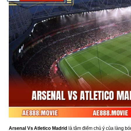
Arsenal Vs Atletico Madrid
là tâm điểm chú ý của làng bó