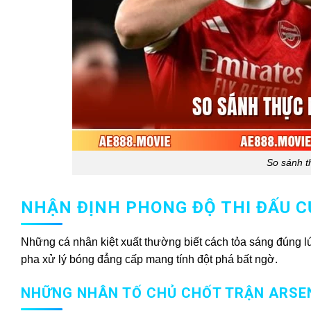
So sánh t
NHẬN ĐỊNH PHONG ĐỘ THI ĐẤU C
Những cá nhân kiệt xuất thường biết cách tỏa sáng đúng l
pha xử lý bóng đẳng cấp mang tính đột phá bất ngờ.
NHỮNG NHÂN TỐ CHỦ CHỐT TRẬN ARSEN